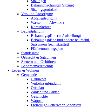
Sitzungen
Bekanntmachungen Sitzung
Sitzungsprotokolle
Ver- und Entsorgung
Abfallentsorgung
Wasser und Abwasser
Kaminkehrer
Bauleitplanung
Bebauungspläne (in Aufstellung)
Bebauungspläne und andere baurechtl.
Satzungen (rechtskräftig)
Flächennutzungsplan
Standesamt
Ortsrecht & Satzungen
Steuern und Gebühren
Behördenverzeichnis
Leben & Wohnen
Gemeinde
Grußwort
Verkehrsanbindung
Ortsplan
Zahlen und Fakten
Geschichte
Wappen
Freiwillige Feuerwehr Schonstett