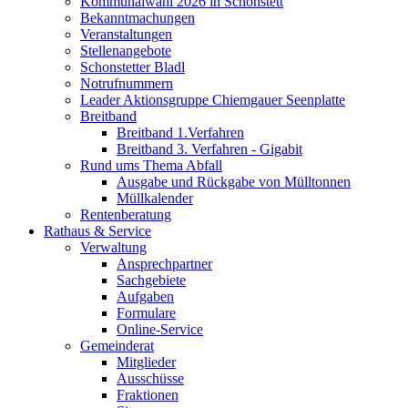
Kommunalwahl 2026 in Schonstett
Bekanntmachungen
Veranstaltungen
Stellenangebote
Schonstetter Bladl
Notrufnummern
Leader Aktionsgruppe Chiemgauer Seenplatte
Breitband
Breitband 1.Verfahren
Breitband 3. Verfahren - Gigabit
Rund ums Thema Abfall
Ausgabe und Rückgabe von Mülltonnen
Müllkalender
Rentenberatung
Rathaus & Service
Verwaltung
Ansprechpartner
Sachgebiete
Aufgaben
Formulare
Online-Service
Gemeinderat
Mitglieder
Ausschüsse
Fraktionen