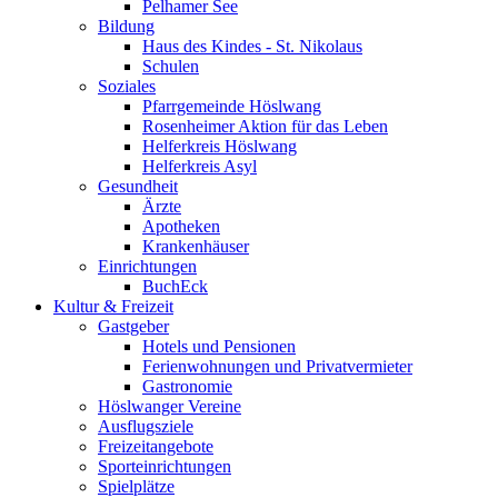
Pelhamer See
Bildung
Haus des Kindes - St. Nikolaus
Schulen
Soziales
Pfarrgemeinde Höslwang
Rosenheimer Aktion für das Leben
Helferkreis Höslwang
Helferkreis Asyl
Gesundheit
Ärzte
Apotheken
Krankenhäuser
Einrichtungen
BuchEck
Kultur & Freizeit
Gastgeber
Hotels und Pensionen
Ferienwohnungen und Privatvermieter
Gastronomie
Höslwanger Vereine
Ausflugsziele
Freizeitangebote
Sporteinrichtungen
Spielplätze