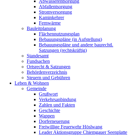
Abwasserentsorgung
Abfallentsorgung
Stromversorgung
Kaminkehrer
Fernwärme
Bauleitplanung
Flächennutzungsplan
Bebauungspläne (in Aufstellung)
Bebauungspläne und andere baurechtl.
Satzungen (rechtskräftig)
Standesamt
Fundsachen
Ortsrecht & Satzungen
Behördenverzeichnis
Steuern und Gebühren
Leben & Wohnen
Gemeinde
Grußwort
Verkehrsanbindung
Zahlen und Fakten
Geschichte
Wappen
Dorferneuerung
Freiwillige Feuerwehr Höslwang
Leader Aktionsgruppe Chiemgauer Seenplatte