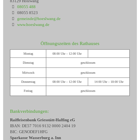
83129 Höslwang
08055 488
08055 8523
gemeinde@hoeslwang.de
www.hoeslwang.de
Öffnungszeiten des Rathauses
Montag
08:00 Uhr – 12:00 Uhr
Dienstag
geschlossen
Mittwoch
geschlossen
Donnerstag
08:00 Uhr – 12:00 Uhr
14:00 Uhr – 18:00 Uhr
Freitag
geschlossen
Bankverbindungen:
Raiffeisenbank Griesstätt-Halfing eG
IBAN: DE57 7016 9132 0000 2404 19
BIC: GENODEF1HFG
Sparkasse Wasserburg a. Inn