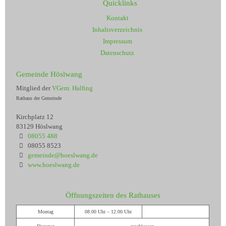
Quicklinks
Kontakt
Inhaltsverzeichnis
Impressum
Datenschutz
Gemeinde Höslwang
Mitglied der
VGem. Halfing
Rathaus der Gemeinde
Kirchplatz 12
83129 Höslwang
08055 488
08055 8523
gemeinde@hoeslwang.de
www.hoeslwang.de
Öffnungszeiten des Rathauses
Montag
08:00 Uhr – 12:00 Uhr