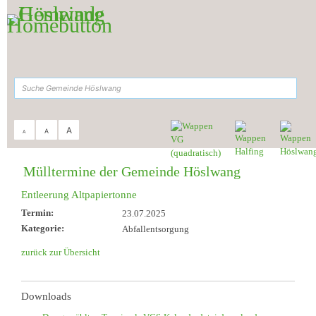
Zum Inhalt
,
zur Navigation
oder
zur Startseite
springen.
suchen
A
A
A
Sie sind hier:
Gemeinde Höslwang
>
Aktuelles & Termine
>
Müll-Termine
Mülltermine der Gemeinde Höslwang
Entleerung Altpapiertonne
Termin:
23.07.2025
Kategorie:
Abfallentsorgung
zurück zur Übersicht
Downloads