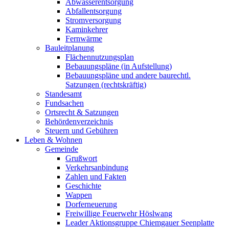
Abwasserentsorgung
Abfallentsorgung
Stromversorgung
Kaminkehrer
Fernwärme
Bauleitplanung
Flächennutzungsplan
Bebauungspläne (in Aufstellung)
Bebauungspläne und andere baurechtl.
Satzungen (rechtskräftig)
Standesamt
Fundsachen
Ortsrecht & Satzungen
Behördenverzeichnis
Steuern und Gebühren
Leben & Wohnen
Gemeinde
Grußwort
Verkehrsanbindung
Zahlen und Fakten
Geschichte
Wappen
Dorferneuerung
Freiwillige Feuerwehr Höslwang
Leader Aktionsgruppe Chiemgauer Seenplatte