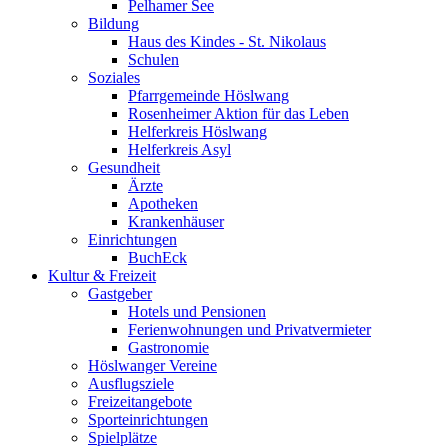
Pelhamer See
Bildung
Haus des Kindes - St. Nikolaus
Schulen
Soziales
Pfarrgemeinde Höslwang
Rosenheimer Aktion für das Leben
Helferkreis Höslwang
Helferkreis Asyl
Gesundheit
Ärzte
Apotheken
Krankenhäuser
Einrichtungen
BuchEck
Kultur & Freizeit
Gastgeber
Hotels und Pensionen
Ferienwohnungen und Privatvermieter
Gastronomie
Höslwanger Vereine
Ausflugsziele
Freizeitangebote
Sporteinrichtungen
Spielplätze