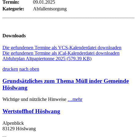
Termin:
09.01.2025
Kategorie:
Abfallentsorgung
Downloads
Die gefundenen Termine als VCS-Kalenderdatei downloaden
Die gefundenen Termine als iCal-Kalenderdatei downloaden
Abfuhrplan Altpapiertonne 2025
(579.39 KB)
drucken
nach oben
Grundsätzliches zum Thema Müll inder Gemeinde
Höslwang
Wichtige und nützliche Hinweise
…mehr
Wertstoffhof Höslwang
Alpenblick
83129 Höslwang