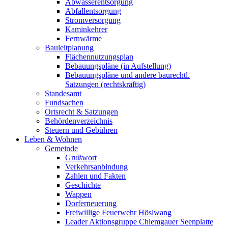
Abwasserentsorgung
Abfallentsorgung
Stromversorgung
Kaminkehrer
Fernwärme
Bauleitplanung
Flächennutzungsplan
Bebauungspläne (in Aufstellung)
Bebauungspläne und andere baurechtl.
Satzungen (rechtskräftig)
Standesamt
Fundsachen
Ortsrecht & Satzungen
Behördenverzeichnis
Steuern und Gebühren
Leben & Wohnen
Gemeinde
Grußwort
Verkehrsanbindung
Zahlen und Fakten
Geschichte
Wappen
Dorferneuerung
Freiwillige Feuerwehr Höslwang
Leader Aktionsgruppe Chiemgauer Seenplatte