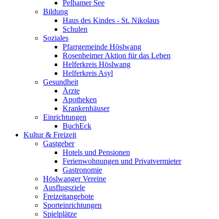
Pelhamer See
Bildung
Haus des Kindes - St. Nikolaus
Schulen
Soziales
Pfarrgemeinde Höslwang
Rosenheimer Aktion für das Leben
Helferkreis Höslwang
Helferkreis Asyl
Gesundheit
Ärzte
Apotheken
Krankenhäuser
Einrichtungen
BuchEck
Kultur & Freizeit
Gastgeber
Hotels und Pensionen
Ferienwohnungen und Privatvermieter
Gastronomie
Höslwanger Vereine
Ausflugsziele
Freizeitangebote
Sporteinrichtungen
Spielplätze