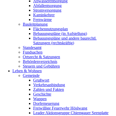
Abwasserentsorgung
Abfallentsorgung
Stromversorgung
Kaminkehrer
Fernwärme
Bauleitplanung
Flächennutzungsplan
Bebauungspläne (in Aufstellung)
Bebauungspläne und andere baurechtl.
Satzungen (rechtskräftig)
Standesamt
Fundsachen
Ortsrecht & Satzungen
Behördenverzeichnis
Steuern und Gebühren
Leben & Wohnen
Gemeinde
Grußwort
Verkehrsanbindung
Zahlen und Fakten
Geschichte
Wappen
Dorferneuerung
Freiwillige Feuerwehr Höslwang
Leader Aktionsgruppe Chiemgauer Seenplatte