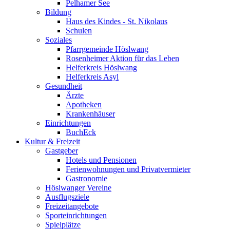
Pelhamer See
Bildung
Haus des Kindes - St. Nikolaus
Schulen
Soziales
Pfarrgemeinde Höslwang
Rosenheimer Aktion für das Leben
Helferkreis Höslwang
Helferkreis Asyl
Gesundheit
Ärzte
Apotheken
Krankenhäuser
Einrichtungen
BuchEck
Kultur & Freizeit
Gastgeber
Hotels und Pensionen
Ferienwohnungen und Privatvermieter
Gastronomie
Höslwanger Vereine
Ausflugsziele
Freizeitangebote
Sporteinrichtungen
Spielplätze