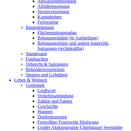
Abwasserentsorgung
Abfallentsorgung
Stromversorgung
Kaminkehrer
Fernwärme
Bauleitplanung
Flächennutzungsplan
Bebauungspläne (in Aufstellung)
Bebauungspläne und andere baurechtl.
Satzungen (rechtskräftig)
Standesamt
Fundsachen
Ortsrecht & Satzungen
Behördenverzeichnis
Steuern und Gebühren
Leben & Wohnen
Gemeinde
Grußwort
Verkehrsanbindung
Zahlen und Fakten
Geschichte
Wappen
Dorferneuerung
Freiwillige Feuerwehr Höslwang
Leader Aktionsgruppe Chiemgauer Seenplatte