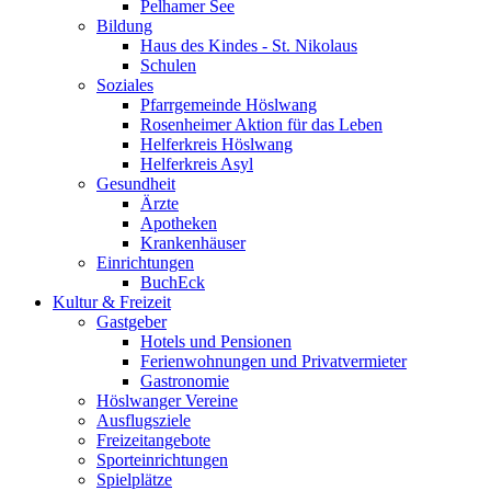
Pelhamer See
Bildung
Haus des Kindes - St. Nikolaus
Schulen
Soziales
Pfarrgemeinde Höslwang
Rosenheimer Aktion für das Leben
Helferkreis Höslwang
Helferkreis Asyl
Gesundheit
Ärzte
Apotheken
Krankenhäuser
Einrichtungen
BuchEck
Kultur & Freizeit
Gastgeber
Hotels und Pensionen
Ferienwohnungen und Privatvermieter
Gastronomie
Höslwanger Vereine
Ausflugsziele
Freizeitangebote
Sporteinrichtungen
Spielplätze