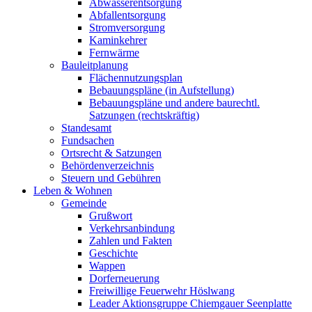
Abwasserentsorgung
Abfallentsorgung
Stromversorgung
Kaminkehrer
Fernwärme
Bauleitplanung
Flächennutzungsplan
Bebauungspläne (in Aufstellung)
Bebauungspläne und andere baurechtl.
Satzungen (rechtskräftig)
Standesamt
Fundsachen
Ortsrecht & Satzungen
Behördenverzeichnis
Steuern und Gebühren
Leben & Wohnen
Gemeinde
Grußwort
Verkehrsanbindung
Zahlen und Fakten
Geschichte
Wappen
Dorferneuerung
Freiwillige Feuerwehr Höslwang
Leader Aktionsgruppe Chiemgauer Seenplatte