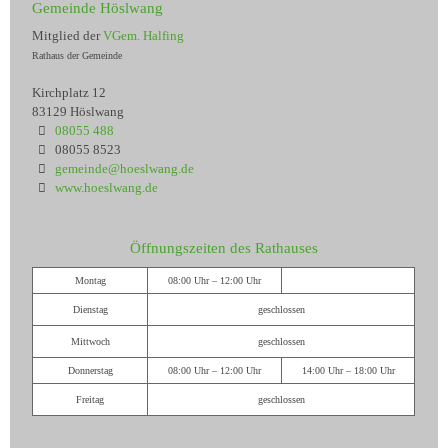
Gemeinde Höslwang
Mitglied der
VGem. Halfing
Rathaus der Gemeinde
Kirchplatz 12
83129 Höslwang
08055 488
08055 8523
gemeinde@hoeslwang.de
www.hoeslwang.de
Öffnungszeiten des Rathauses
Montag
08:00 Uhr – 12:00 Uhr
Dienstag
geschlossen
Mittwoch
geschlossen
Donnerstag
08:00 Uhr – 12:00 Uhr
14:00 Uhr – 18:00 Uhr
Freitag
geschlossen