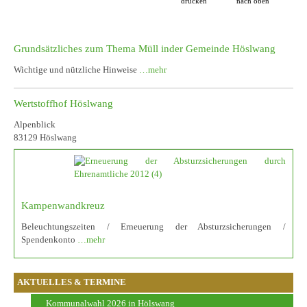
drucken
nach oben
Grundsätzliches zum Thema Müll inder Gemeinde Höslwang
Wichtige und nützliche Hinweise
…mehr
Wertstoffhof Höslwang
Alpenblick
83129 Höslwang
Kampenwandkreuz
Beleuchtungszeiten / Erneuerung der Absturzsicherungen /
Spendenkonto
…mehr
AKTUELLES & TERMINE
Kommunalwahl 2026 in Hölswang