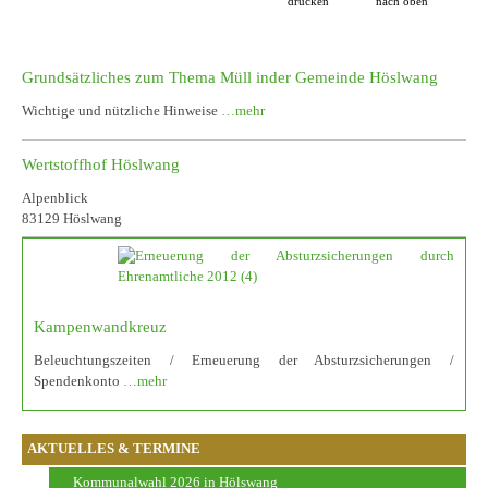
drucken
nach oben
Grundsätzliches zum Thema Müll inder Gemeinde Höslwang
Wichtige und nützliche Hinweise
…mehr
Wertstoffhof Höslwang
Alpenblick
83129 Höslwang
Kampenwandkreuz
Beleuchtungszeiten / Erneuerung der Absturzsicherungen /
Spendenkonto
…mehr
AKTUELLES & TERMINE
Kommunalwahl 2026 in Hölswang