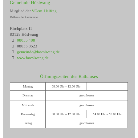
Gemeinde Höslwang
Mitglied der
VGem. Halfing
Rathaus der Gemeinde
Kirchplatz 12
83129 Höslwang
08055 488
08055 8523
gemeinde@hoeslwang.de
www.hoeslwang.de
Öffnungszeiten des Rathauses
Montag
08:00 Uhr – 12:00 Uhr
Dienstag
geschlossen
Mittwoch
geschlossen
Donnerstag
08:00 Uhr – 12:00 Uhr
14:00 Uhr – 18:00 Uhr
Freitag
geschlossen