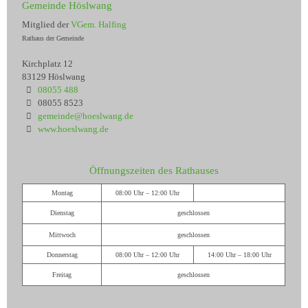
Gemeinde Höslwang
Mitglied der
VGem. Halfing
Rathaus der Gemeinde
Kirchplatz 12
83129 Höslwang
08055 488
08055 8523
gemeinde@hoeslwang.de
www.hoeslwang.de
Öffnungszeiten des Rathauses
Montag
08:00 Uhr – 12:00 Uhr
Dienstag
geschlossen
Mittwoch
geschlossen
Donnerstag
08:00 Uhr – 12:00 Uhr
14:00 Uhr – 18:00 Uhr
Freitag
geschlossen