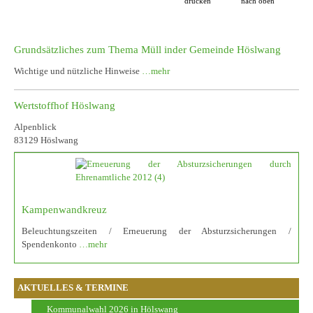
drucken
nach oben
Grundsätzliches zum Thema Müll inder Gemeinde Höslwang
Wichtige und nützliche Hinweise
…mehr
Wertstoffhof Höslwang
Alpenblick
83129 Höslwang
Kampenwandkreuz
Beleuchtungszeiten / Erneuerung der Absturzsicherungen /
Spendenkonto
…mehr
AKTUELLES & TERMINE
Kommunalwahl 2026 in Hölswang