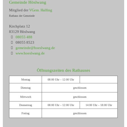
Gemeinde Höslwang
Mitglied der
VGem. Halfing
Rathaus der Gemeinde
Kirchplatz 12
83129 Höslwang
08055 488
08055 8523
gemeinde@hoeslwang.de
www.hoeslwang.de
Öffnungszeiten des Rathauses
Montag
08:00 Uhr – 12:00 Uhr
Dienstag
geschlossen
Mittwoch
geschlossen
Donnerstag
08:00 Uhr – 12:00 Uhr
14:00 Uhr – 18:00 Uhr
Freitag
geschlossen