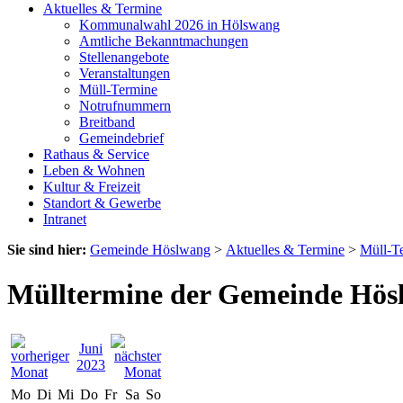
Aktuelles & Termine
Kommunalwahl 2026 in Hölswang
Amtliche Bekanntmachungen
Stellenangebote
Veranstaltungen
Müll-Termine
Notrufnummern
Breitband
Gemeindebrief
Rathaus & Service
Leben & Wohnen
Kultur & Freizeit
Standort & Gewerbe
Intranet
Sie sind hier:
Gemeinde Höslwang
>
Aktuelles & Termine
>
Müll-T
Mülltermine der Gemeinde Hös
Juni
2023
Mo
Di
Mi
Do
Fr
Sa
So