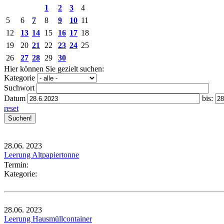
1
2
3
4
5
6
7
8
9
10
11
12
13
14
15
16
17
18
19
20
21
22
23
24
25
26
27
28
29
30
Hier können Sie gezielt suchen:
Kategorie
Suchwort
Datum
bis:
reset
28.06.
2023
Leerung Altpapiertonne
Termin:
Kategorie:
28.06.
2023
Leerung Hausmüllcontainer