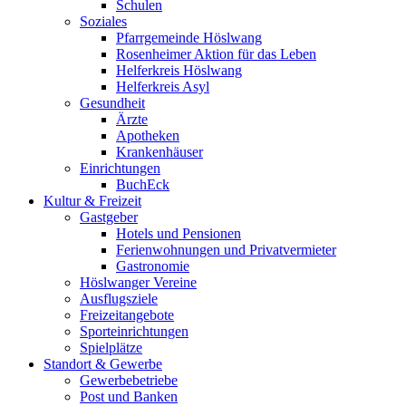
Schulen
Soziales
Pfarrgemeinde Höslwang
Rosenheimer Aktion für das Leben
Helferkreis Höslwang
Helferkreis Asyl
Gesundheit
Ärzte
Apotheken
Krankenhäuser
Einrichtungen
BuchEck
Kultur & Freizeit
Gastgeber
Hotels und Pensionen
Ferienwohnungen und Privatvermieter
Gastronomie
Höslwanger Vereine
Ausflugsziele
Freizeitangebote
Sporteinrichtungen
Spielplätze
Standort & Gewerbe
Gewerbebetriebe
Post und Banken