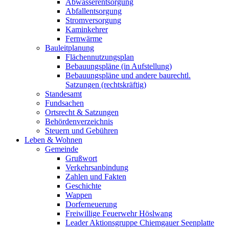
Abwasserentsorgung
Abfallentsorgung
Stromversorgung
Kaminkehrer
Fernwärme
Bauleitplanung
Flächennutzungsplan
Bebauungspläne (in Aufstellung)
Bebauungspläne und andere baurechtl.
Satzungen (rechtskräftig)
Standesamt
Fundsachen
Ortsrecht & Satzungen
Behördenverzeichnis
Steuern und Gebühren
Leben & Wohnen
Gemeinde
Grußwort
Verkehrsanbindung
Zahlen und Fakten
Geschichte
Wappen
Dorferneuerung
Freiwillige Feuerwehr Höslwang
Leader Aktionsgruppe Chiemgauer Seenplatte