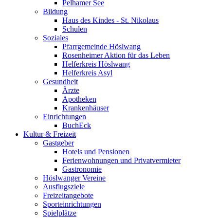
Pelhamer See
Bildung
Haus des Kindes - St. Nikolaus
Schulen
Soziales
Pfarrgemeinde Höslwang
Rosenheimer Aktion für das Leben
Helferkreis Höslwang
Helferkreis Asyl
Gesundheit
Ärzte
Apotheken
Krankenhäuser
Einrichtungen
BuchEck
Kultur & Freizeit
Gastgeber
Hotels und Pensionen
Ferienwohnungen und Privatvermieter
Gastronomie
Höslwanger Vereine
Ausflugsziele
Freizeitangebote
Sporteinrichtungen
Spielplätze