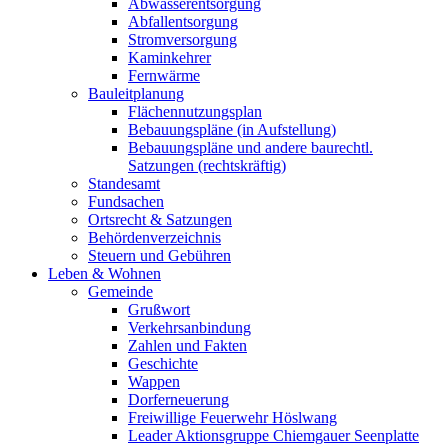
Abwasserentsorgung
Abfallentsorgung
Stromversorgung
Kaminkehrer
Fernwärme
Bauleitplanung
Flächennutzungsplan
Bebauungspläne (in Aufstellung)
Bebauungspläne und andere baurechtl.
Satzungen (rechtskräftig)
Standesamt
Fundsachen
Ortsrecht & Satzungen
Behördenverzeichnis
Steuern und Gebühren
Leben & Wohnen
Gemeinde
Grußwort
Verkehrsanbindung
Zahlen und Fakten
Geschichte
Wappen
Dorferneuerung
Freiwillige Feuerwehr Höslwang
Leader Aktionsgruppe Chiemgauer Seenplatte