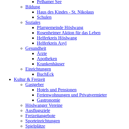
Pelhamer See
Bildung
Haus des Kindes - St. Nikolaus
Schulen
Soziales
Pfarrgemeinde Höslwang
Rosenheimer Aktion für das Leben
Helferkreis Höslwang
Helferkreis Asyl
Gesundheit
Ärzte
Apotheken
Krankenhäuser
Einrichtungen
BuchEck
Kultur & Freizeit
Gastgeber
Hotels und Pensionen
Ferienwohnungen und Privatvermieter
Gastronomie
Höslwanger Vereine
Ausflugsziele
Freizeitangebote
Sporteinrichtungen
Spielplätze