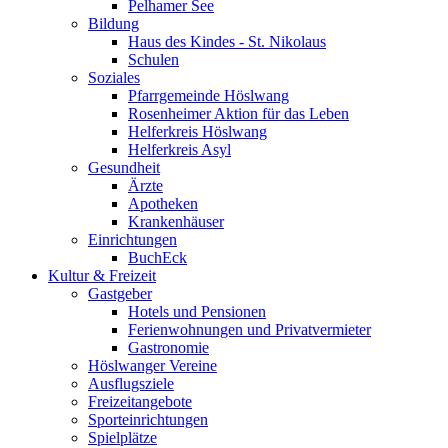
Pelhamer See
Bildung
Haus des Kindes - St. Nikolaus
Schulen
Soziales
Pfarrgemeinde Höslwang
Rosenheimer Aktion für das Leben
Helferkreis Höslwang
Helferkreis Asyl
Gesundheit
Ärzte
Apotheken
Krankenhäuser
Einrichtungen
BuchEck
Kultur & Freizeit
Gastgeber
Hotels und Pensionen
Ferienwohnungen und Privatvermieter
Gastronomie
Höslwanger Vereine
Ausflugsziele
Freizeitangebote
Sporteinrichtungen
Spielplätze