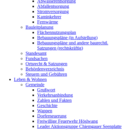
Abwasserentsorgung
Abfallentsorgung
Stromversorgung
Kaminkehrer
Fernwärme
Bauleitplanung
Flächennutzungsplan
Bebauungspläne (in Aufstellung)
Bebauungspläne und andere baurechtl.
Satzungen (rechtskräftig)
Standesamt
Fundsachen
Ortsrecht & Satzungen
Behördenverzeichnis
Steuern und Gebühren
Leben & Wohnen
Gemeinde
Grußwort
Verkehrsanbindung
Zahlen und Fakten
Geschichte
Wappen
Dorferneuerung
Freiwillige Feuerwehr Höslwang
Leader Aktionsgruppe Chiemgauer Seenplatte