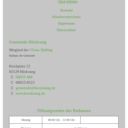
Quicklinks
Kontakt
Inhaltsverzeichnis
Impressum
Datenschutz
Gemeinde Höslwang
Mitglied der
VGem. Halfing
Rathaus der Gemeinde
Kirchplatz 12
83129 Höslwang
08055 488
08055 8523
gemeinde@hoeslwang.de
www.hoeslwang.de
Öffnungszeiten des Rathauses
Montag
08:00 Uhr – 12:00 Uhr