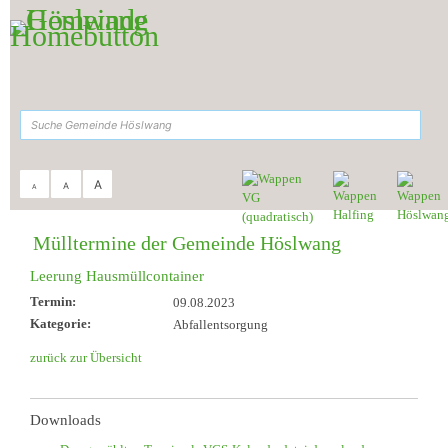
Zum Inhalt
,
zur Navigation
oder
zur Startseite
springen.
suchen
A
A
A
Sie sind hier:
Gemeinde Höslwang
>
Aktuelles & Termine
>
Müll-Termine
Mülltermine der Gemeinde Höslwang
Leerung Hausmüllcontainer
Termin:
09.08.2023
Kategorie:
Abfallentsorgung
zurück zur Übersicht
Downloads