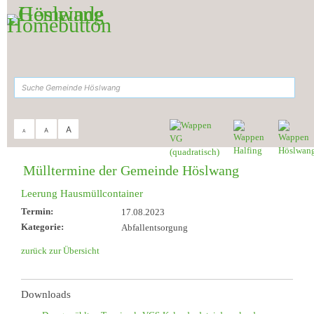
Zum Inhalt
,
zur Navigation
oder
zur Startseite
springen.
suchen
A
A
A
Sie sind hier:
Gemeinde Höslwang
>
Aktuelles & Termine
>
Müll-Termine
Mülltermine der Gemeinde Höslwang
Leerung Hausmüllcontainer
Termin:
17.08.2023
Kategorie:
Abfallentsorgung
zurück zur Übersicht
Downloads