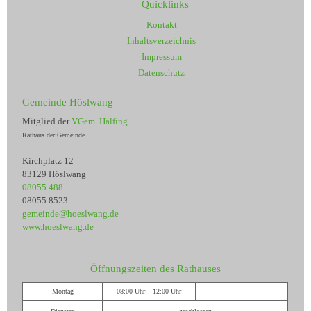
Quicklinks
Kontakt
Inhaltsverzeichnis
Impressum
Datenschutz
Gemeinde Höslwang
Mitglied der
VGem. Halfing
Rathaus der Gemeinde
Kirchplatz 12
83129 Höslwang
08055 488
08055 8523
gemeinde@hoeslwang.de
www.hoeslwang.de
Öffnungszeiten des Rathauses
Montag
08:00 Uhr – 12:00 Uhr