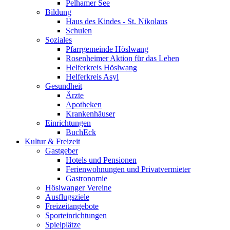
Pelhamer See
Bildung
Haus des Kindes - St. Nikolaus
Schulen
Soziales
Pfarrgemeinde Höslwang
Rosenheimer Aktion für das Leben
Helferkreis Höslwang
Helferkreis Asyl
Gesundheit
Ärzte
Apotheken
Krankenhäuser
Einrichtungen
BuchEck
Kultur & Freizeit
Gastgeber
Hotels und Pensionen
Ferienwohnungen und Privatvermieter
Gastronomie
Höslwanger Vereine
Ausflugsziele
Freizeitangebote
Sporteinrichtungen
Spielplätze