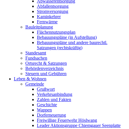
Abwasserentsorgung
Abfallentsorgung
Stromversorgung
Kaminkehrer
Fernwärme
Bauleitplanung
Flächennutzungsplan
Bebauungspläne (in Aufstellung)
Bebauungspläne und andere baurechtl.
Satzungen (rechtskräftig)
Standesamt
Fundsachen
Ortsrecht & Satzungen
Behördenverzeichnis
Steuern und Gebühren
Leben & Wohnen
Gemeinde
Grußwort
Verkehrsanbindung
Zahlen und Fakten
Geschichte
Wappen
Dorferneuerung
Freiwillige Feuerwehr Höslwang
Leader Aktionsgruppe Chiemgauer Seenplatte