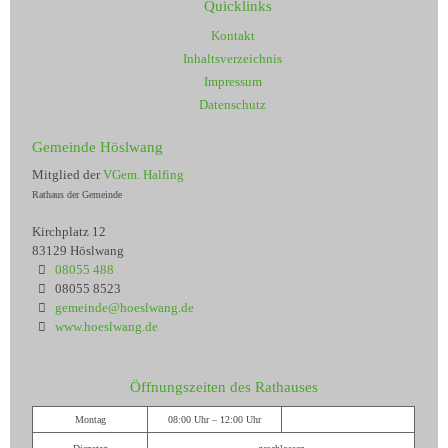
Quicklinks
Kontakt
Inhaltsverzeichnis
Impressum
Datenschutz
Gemeinde Höslwang
Mitglied der
VGem. Halfing
Rathaus der Gemeinde
Kirchplatz 12
83129 Höslwang
08055 488
08055 8523
gemeinde@hoeslwang.de
www.hoeslwang.de
Öffnungszeiten des Rathauses
Montag
08:00 Uhr – 12:00 Uhr