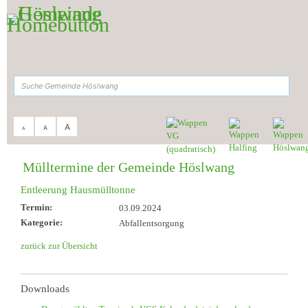
Zum Inhalt
,
zur Navigation
oder
zur Startseite
springen.
suchen
A
A
A
Sie sind hier:
Gemeinde Höslwang
>
Aktuelles & Termine
>
Müll-Termine
Mülltermine der Gemeinde Höslwang
Entleerung Hausmülltonne
Termin:
03.09.2024
Kategorie:
Abfallentsorgung
zurück zur Übersicht
Downloads