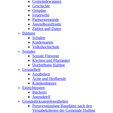
Gemeindewappen
Geschichte
Ortsplan
Feuerwehr
Partnergemeinde
Jugendbeauftragte
Zahlen und Daten
Bildung
Schulen
Kindergarten
Volkshochschule
Soziales
Soziale Fürsorge
Kirchen und Pfarrämter
Dorfstiftung Halfing
Gesundheit
Apotheken
Ärzte und Heilberufe
Krankenhäuser
Einrichtungen
Bücherei
Jugendtreff
Grundstücksangelegenheiten
Preisvergünstigte Bauplätze nach den
Vergabekriterien der Gemeinde Halfing