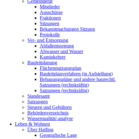
Gemeinderat
Mitglieder
Ausschüsse
Fraktionen
Sitzungen
Bekanntmachungen Sitzung
Protokolle
Ver- und Entsorgung
Abfallentsorgung
Abwasser und Wasser
Kaminkehrer
Bauleitplanung
Flächennutzungsplan
Bauleitplanverfahren (in Aufstellung)
Bebauungspläne und andere baurechtl.
Satzungen (rechtskräftig)
Satzungen (rechtskräftig)
Standesamt
Satzungen
Steuern und Gebühren
Behördenverzeichnis
Wasserqualität/-analyse
Leben & Wohnen
Über Halfing
Geografische Lage