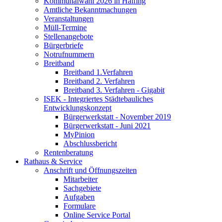
Kommunalwahl 2026 in Halfing
Amtliche Bekanntmachungen
Veranstaltungen
Müll-Termine
Stellenangebote
Bürgerbriefe
Notrufnummern
Breitband
Breitband 1.Verfahren
Breitband 2. Verfahren
Breitband 3. Verfahren - Gigabit
ISEK - Integriertes Städtebauliches
Entwicklungskonzept
Bürgerwerkstatt - November 2019
Bürgerwerkstatt - Juni 2021
MyPinion
Abschlussbericht
Rentenberatung
Rathaus & Service
Anschrift und Öffnungszeiten
Mitarbeiter
Sachgebiete
Aufgaben
Formulare
Online Service Portal