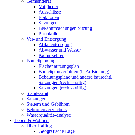
Gemeinderat
Mitglieder
Ausschüsse
Fraktionen
Sitzungen
Bekanntmachungen Sitzung
Protokolle
Ver- und Entsorgung
Abfallentsorgung
Abwasser und Wasser
Kaminkehrer
Bauleitplanung
Flächennutzungsplan
Bauleitplanverfahren (in Aufstellung)
Bebauungspläne und andere baurechtl.
Satzungen (rechtskräftig)
Satzungen (rechtskräftig)
Standesamt
Satzungen
Steuern und Gebühren
Behördenverzeichnis
Wasserqualität/-analyse
Leben & Wohnen
Über Halfing
Geografische Lage