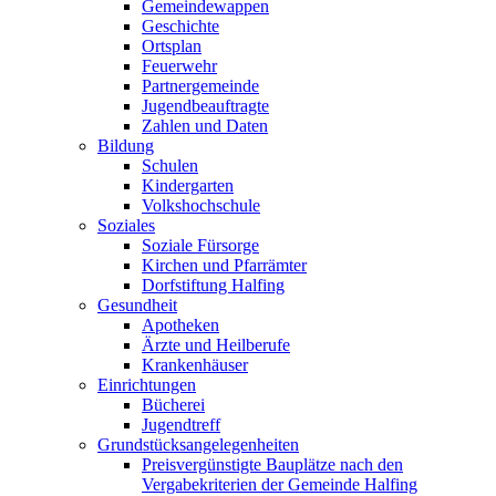
Gemeindewappen
Geschichte
Ortsplan
Feuerwehr
Partnergemeinde
Jugendbeauftragte
Zahlen und Daten
Bildung
Schulen
Kindergarten
Volkshochschule
Soziales
Soziale Fürsorge
Kirchen und Pfarrämter
Dorfstiftung Halfing
Gesundheit
Apotheken
Ärzte und Heilberufe
Krankenhäuser
Einrichtungen
Bücherei
Jugendtreff
Grundstücksangelegenheiten
Preisvergünstigte Bauplätze nach den
Vergabekriterien der Gemeinde Halfing