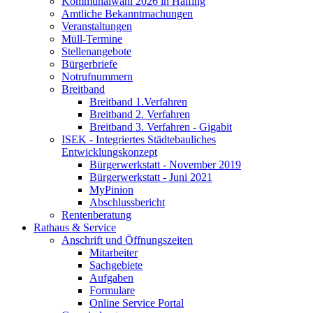
Kommunalwahl 2026 in Halfing
Amtliche Bekanntmachungen
Veranstaltungen
Müll-Termine
Stellenangebote
Bürgerbriefe
Notrufnummern
Breitband
Breitband 1.Verfahren
Breitband 2. Verfahren
Breitband 3. Verfahren - Gigabit
ISEK - Integriertes Städtebauliches
Entwicklungskonzept
Bürgerwerkstatt - November 2019
Bürgerwerkstatt - Juni 2021
MyPinion
Abschlussbericht
Rentenberatung
Rathaus & Service
Anschrift und Öffnungszeiten
Mitarbeiter
Sachgebiete
Aufgaben
Formulare
Online Service Portal