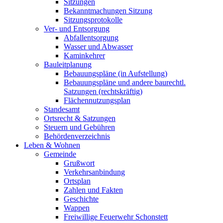
Sitzungen
Bekanntmachungen Sitzung
Sitzungsprotokolle
Ver- und Entsorgung
Abfallentsorgung
Wasser und Abwasser
Kaminkehrer
Bauleitplanung
Bebauungspläne (in Aufstellung)
Bebauungspläne und andere baurechtl.
Satzungen (rechtskräftig)
Flächennutzungsplan
Standesamt
Ortsrecht & Satzungen
Steuern und Gebühren
Behördenverzeichnis
Leben & Wohnen
Gemeinde
Grußwort
Verkehrsanbindung
Ortsplan
Zahlen und Fakten
Geschichte
Wappen
Freiwillige Feuerwehr Schonstett