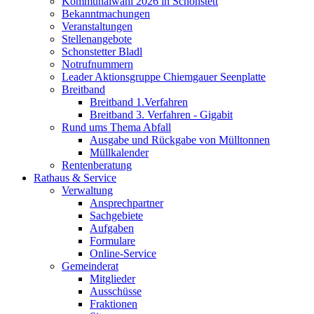
Kommunalwahl 2026 in Schonstett
Bekanntmachungen
Veranstaltungen
Stellenangebote
Schonstetter Bladl
Notrufnummern
Leader Aktionsgruppe Chiemgauer Seenplatte
Breitband
Breitband 1.Verfahren
Breitband 3. Verfahren - Gigabit
Rund ums Thema Abfall
Ausgabe und Rückgabe von Mülltonnen
Müllkalender
Rentenberatung
Rathaus & Service
Verwaltung
Ansprechpartner
Sachgebiete
Aufgaben
Formulare
Online-Service
Gemeinderat
Mitglieder
Ausschüsse
Fraktionen