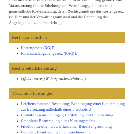
Voraussetzung für die Erhebung von Verwaltungsgebühren ist eine
gemeindliche Kostensatzung, deren Rechtsgrundlage das Kostengesetz
ist. Hier sind der Verwaltungsaufwand und die Bedeutung der
Angelegenheit zu berücksichtigen.
Rechtsvorschriften
Kostengesetz (KG)
Kommunalabgabengesetz (KAG)
Rechtsbehelfsbelehrung
(
(fakultatives) Widerspruchsverfahren
)
Verwandte Leistungen
Leichenschau und Bestattung; Beantragung einer Genehmigung
zur Beisetzung außerhalb eines Friedhofs
Bestattungseinrichtungen; Herstellung und Unterhaltung
Grabplatz; Beantragung eines Nutzungsrechts
Friedhof, Leichenhaus; Erlass einer Benutzungsordnung
Grabmal; Beantragung einer Genehmigung