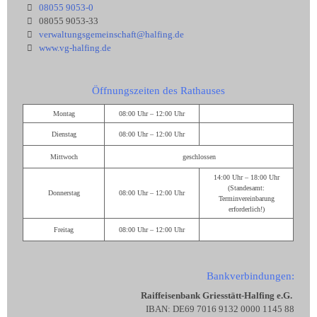
08055 9053-0
08055 9053-33
verwaltungsgemeinschaft@halfing.de
www.vg-halfing.de
Öffnungszeiten des Rathauses
Montag
08:00 Uhr – 12:00 Uhr
Dienstag
08:00 Uhr – 12:00 Uhr
Mittwoch
geschlossen
14:00 Uhr – 18:00 Uhr
(Standesamt:
Donnerstag
08:00 Uhr – 12:00 Uhr
Terminvereinbarung
erforderlich!)
Freitag
08:00 Uhr – 12:00 Uhr
Bankverbindungen:
Raiffeisenbank Griesstätt-Halfing e.G.
IBAN: DE69 7016 9132 0000 1145 88