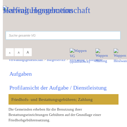
Zum Inhalt
,
zur Navigation
oder
zur Startseite
springen.
suchen
A
A
A
Sie sind hier:
Verwaltungsgemeinschaft
>
Bürgerservice
>
Verwaltung
>
Aufgaben
Aufgaben
Profilansicht der Aufgabe / Dienstleistung
Friedhofs- und Bestattungsgebühren; Zahlung
Die Gemeinden erheben für die Benutzung ihrer
Bestattungseinrichtungen Gebühren auf der Grundlage einer
Friedhofsgebührensatzung.