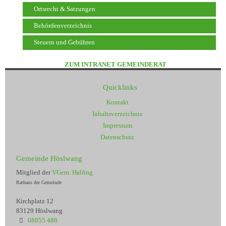
Ortsrecht & Satzungen
Behördenverzeichnis
Steuern und Gebühren
ZUM INTRANET GEMEINDERAT
Quicklinks
Kontakt
Inhaltsverzeichnis
Impressum
Datenschutz
Gemeinde Höslwang
Mitglied der
VGem. Halfing
Rathaus der Gemeinde
Kirchplatz 12
83129 Höslwang
08055 488