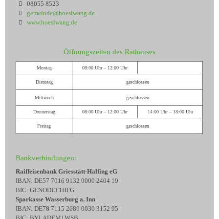
08055 8523
gemeinde@hoeslwang.de
www.hoeslwang.de
Öffnungszeiten des Rathauses
Montag
08:00 Uhr – 12:00 Uhr
Dienstag
geschlossen
Mittwoch
geschlossen
Donnerstag
08:00 Uhr – 12:00 Uhr
14:00 Uhr – 18:00 Uhr
Freitag
geschlossen
Bankverbindungen:
Raiffeisenbank Griesstätt-Halfing eG
IBAN: DE57 7016 9132 0000 2404 19
BIC: GENODEF1HFG
Sparkasse Wasserburg a. Inn
IBAN: DE78 7115 2680 0030 3152 95
BIC: BYLADEM1WSB