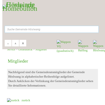
Zum Inhalt
,
zur Navigation
oder
zur Startseite
springen.
suchen
A
A
A
Sie sind hier:
Gemeinde Höslwang
>
Rathaus &
Service
>
Gemeinderat
>
Mitglieder
Mitglieder
Nachfolgend sind die Gemeinderatsmitglieder der Gemeinde
Höslwang in alphabetischer Reihenfolge aufgelistet.
Durch Anklicken der Verlinkung der Gemeinderatsmitglieder sehen
Sie detaillierte Informationen.
zurück