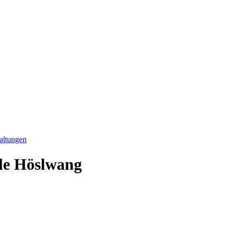
altungen
de Höslwang