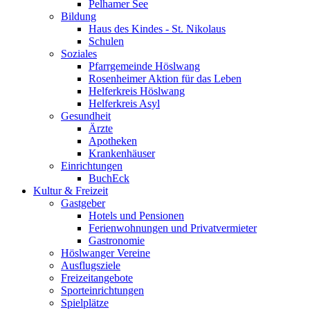
Pelhamer See
Bildung
Haus des Kindes - St. Nikolaus
Schulen
Soziales
Pfarrgemeinde Höslwang
Rosenheimer Aktion für das Leben
Helferkreis Höslwang
Helferkreis Asyl
Gesundheit
Ärzte
Apotheken
Krankenhäuser
Einrichtungen
BuchEck
Kultur & Freizeit
Gastgeber
Hotels und Pensionen
Ferienwohnungen und Privatvermieter
Gastronomie
Höslwanger Vereine
Ausflugsziele
Freizeitangebote
Sporteinrichtungen
Spielplätze