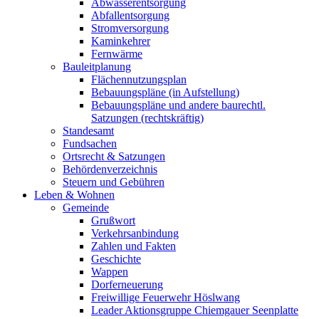
Abwasserentsorgung
Abfallentsorgung
Stromversorgung
Kaminkehrer
Fernwärme
Bauleitplanung
Flächennutzungsplan
Bebauungspläne (in Aufstellung)
Bebauungspläne und andere baurechtl.
Satzungen (rechtskräftig)
Standesamt
Fundsachen
Ortsrecht & Satzungen
Behördenverzeichnis
Steuern und Gebühren
Leben & Wohnen
Gemeinde
Grußwort
Verkehrsanbindung
Zahlen und Fakten
Geschichte
Wappen
Dorferneuerung
Freiwillige Feuerwehr Höslwang
Leader Aktionsgruppe Chiemgauer Seenplatte