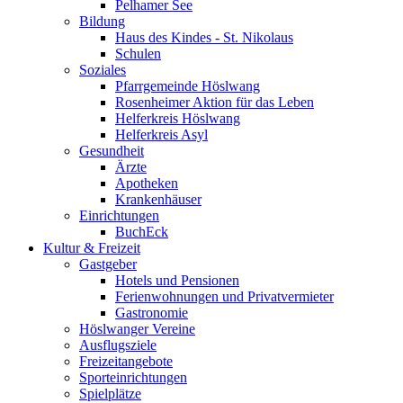
Pelhamer See
Bildung
Haus des Kindes - St. Nikolaus
Schulen
Soziales
Pfarrgemeinde Höslwang
Rosenheimer Aktion für das Leben
Helferkreis Höslwang
Helferkreis Asyl
Gesundheit
Ärzte
Apotheken
Krankenhäuser
Einrichtungen
BuchEck
Kultur & Freizeit
Gastgeber
Hotels und Pensionen
Ferienwohnungen und Privatvermieter
Gastronomie
Höslwanger Vereine
Ausflugsziele
Freizeitangebote
Sporteinrichtungen
Spielplätze