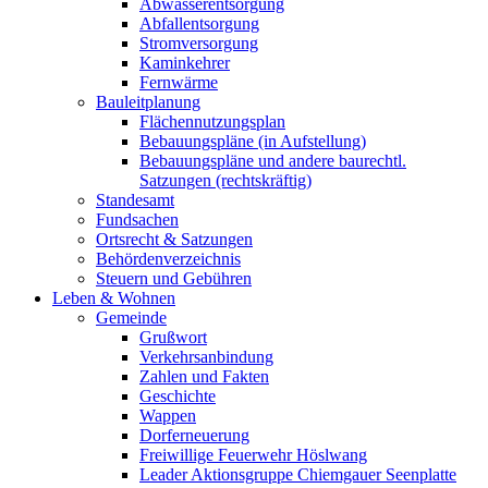
Abwasserentsorgung
Abfallentsorgung
Stromversorgung
Kaminkehrer
Fernwärme
Bauleitplanung
Flächennutzungsplan
Bebauungspläne (in Aufstellung)
Bebauungspläne und andere baurechtl.
Satzungen (rechtskräftig)
Standesamt
Fundsachen
Ortsrecht & Satzungen
Behördenverzeichnis
Steuern und Gebühren
Leben & Wohnen
Gemeinde
Grußwort
Verkehrsanbindung
Zahlen und Fakten
Geschichte
Wappen
Dorferneuerung
Freiwillige Feuerwehr Höslwang
Leader Aktionsgruppe Chiemgauer Seenplatte