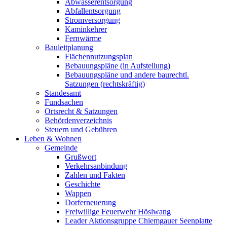
Abwasserentsorgung
Abfallentsorgung
Stromversorgung
Kaminkehrer
Fernwärme
Bauleitplanung
Flächennutzungsplan
Bebauungspläne (in Aufstellung)
Bebauungspläne und andere baurechtl.
Satzungen (rechtskräftig)
Standesamt
Fundsachen
Ortsrecht & Satzungen
Behördenverzeichnis
Steuern und Gebühren
Leben & Wohnen
Gemeinde
Grußwort
Verkehrsanbindung
Zahlen und Fakten
Geschichte
Wappen
Dorferneuerung
Freiwillige Feuerwehr Höslwang
Leader Aktionsgruppe Chiemgauer Seenplatte