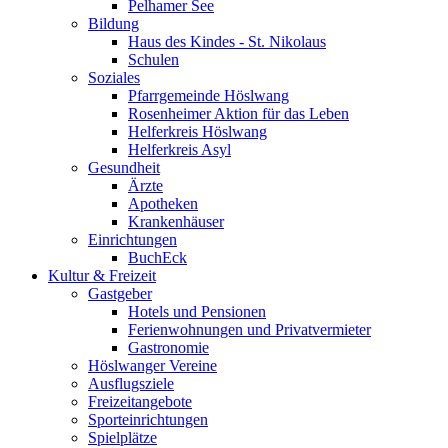
Pelhamer See
Bildung
Haus des Kindes - St. Nikolaus
Schulen
Soziales
Pfarrgemeinde Höslwang
Rosenheimer Aktion für das Leben
Helferkreis Höslwang
Helferkreis Asyl
Gesundheit
Ärzte
Apotheken
Krankenhäuser
Einrichtungen
BuchEck
Kultur & Freizeit
Gastgeber
Hotels und Pensionen
Ferienwohnungen und Privatvermieter
Gastronomie
Höslwanger Vereine
Ausflugsziele
Freizeitangebote
Sporteinrichtungen
Spielplätze