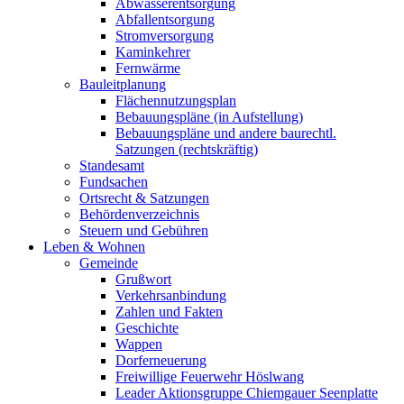
Abwasserentsorgung
Abfallentsorgung
Stromversorgung
Kaminkehrer
Fernwärme
Bauleitplanung
Flächennutzungsplan
Bebauungspläne (in Aufstellung)
Bebauungspläne und andere baurechtl.
Satzungen (rechtskräftig)
Standesamt
Fundsachen
Ortsrecht & Satzungen
Behördenverzeichnis
Steuern und Gebühren
Leben & Wohnen
Gemeinde
Grußwort
Verkehrsanbindung
Zahlen und Fakten
Geschichte
Wappen
Dorferneuerung
Freiwillige Feuerwehr Höslwang
Leader Aktionsgruppe Chiemgauer Seenplatte