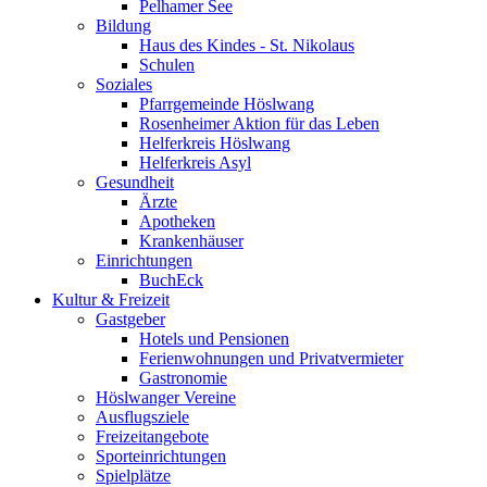
Pelhamer See
Bildung
Haus des Kindes - St. Nikolaus
Schulen
Soziales
Pfarrgemeinde Höslwang
Rosenheimer Aktion für das Leben
Helferkreis Höslwang
Helferkreis Asyl
Gesundheit
Ärzte
Apotheken
Krankenhäuser
Einrichtungen
BuchEck
Kultur & Freizeit
Gastgeber
Hotels und Pensionen
Ferienwohnungen und Privatvermieter
Gastronomie
Höslwanger Vereine
Ausflugsziele
Freizeitangebote
Sporteinrichtungen
Spielplätze