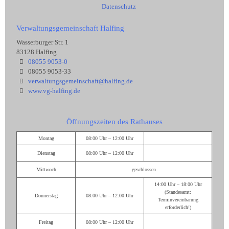
Datenschutz
Verwaltungsgemeinschaft Halfing
Wasserburger Str. 1
83128 Halfing
08055 9053-0
08055 9053-33
verwaltungsgemeinschaft@halfing.de
www.vg-halfing.de
Öffnungszeiten des Rathauses
Montag
08:00 Uhr – 12:00 Uhr
Dienstag
08:00 Uhr – 12:00 Uhr
Mittwoch
geschlossen
14:00 Uhr – 18:00 Uhr
(Standesamt:
Donnerstag
08:00 Uhr – 12:00 Uhr
Terminvereinbarung
erforderlich!)
Freitag
08:00 Uhr – 12:00 Uhr