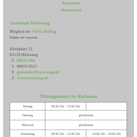
Impressum
Datenschutz
Gemeinde Höslwang
Mitglied der
VGem. Halfing
Rathaus der Gemeinde
Kirchplatz 12
83129 Höslwang
08055 488
08055 8523
gemeinde@hoeslwang.de
www.hoeslwang.de
Öffnungszeiten des Rathauses
Montag
08:00 Uhr – 12:00 Uhr
Dienstag
geschlossen
Mittwoch
geschlossen
Donnerstag
08:00 Uhr – 12:00 Uhr
14:00 Uhr – 18:00 Uhr