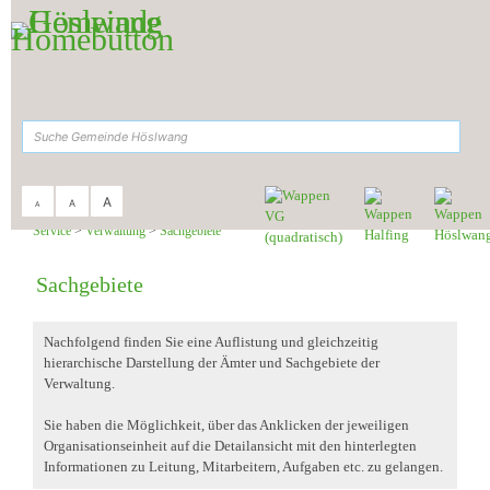
Zum Inhalt
,
zur Navigation
oder
zur Startseite
springen.
suchen
A
A
A
Sie sind hier:
Gemeinde Höslwang
>
Rathaus &
Service
>
Verwaltung
>
Sachgebiete
Sachgebiete
Nachfolgend finden Sie eine Auflistung und gleichzeitig
hierarchische Darstellung der Ämter und Sachgebiete der
Verwaltung.
Sie haben die Möglichkeit, über das Anklicken der jeweiligen
Organisationseinheit auf die Detailansicht mit den hinterlegten
Informationen zu Leitung, Mitarbeitern, Aufgaben etc. zu gelangen.