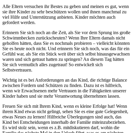
Alle Eltern versuchen ihr Bestes zu geben und meinen es gut, wenn
sie ihre Kinder zu sehr beschützen wollen und ihnen manchmal zu
viel Hilfe und Unterstützung anbieten. Kinder möchten auch
gefordert werden.
Erinnern Sie sich noch an die Zeit, als Sie vor dem Sprung ins große
Schwimmbecken zurückscheuten? Wenn Ihre Eltern damals nicht
geholfen hätten, dass Sie es nochmals probieren – vielleicht könnten
Sie es heute noch nicht. Und erinnern Sie sich noch, was das für ein
Gefühl war, als Sie ein Stück weit über sich selbst hinausgewachsen
waren und sich getraut hatten zu springen? An diesem Tag hätten
Sie sich vermutlich alles zugetraut! So entwickelt sich
Selbstvertrauen.
Wichtig ist es bei Anforderungen an das Kind, die richtige Balance
zwischen Fordern und Schützen zu finden. Dazu ist es hilfreich,
wenn wir Erwachsenen mehr Vertrauen in die Fähigkeiten unserer
Kinder haben und sie mehr Verantwortung übernehmen lassen.
Freuen Sie sich mit Ihrem Kind, wenn es kleine Erfolge hat! Wenn
ihrem Kind etwas nicht gelingt, sehen Sie es eine gute Gelegenheit,
etwas Neues zu lernen! Hilfreiche Überlegungen sind auch, das
Kind bei Entscheidungen innerhalb der Familie miteinzubeziehen.
Es wird stolz sein, wenn es z.B. mitdiskutieren darf, wohin die
Familie das nächste Mal in den Urlaub fährt, was es am nächsten