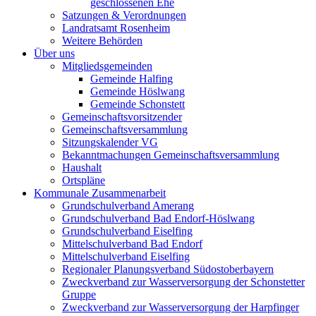
geschlossenen Ehe
Satzungen & Verordnungen
Landratsamt Rosenheim
Weitere Behörden
Über uns
Mitgliedsgemeinden
Gemeinde Halfing
Gemeinde Höslwang
Gemeinde Schonstett
Gemeinschaftsvorsitzender
Gemeinschaftsversammlung
Sitzungskalender VG
Bekanntmachungen Gemeinschaftsversammlung
Haushalt
Ortspläne
Kommunale Zusammenarbeit
Grundschulverband Amerang
Grundschulverband Bad Endorf-Höslwang
Grundschulverband Eiselfing
Mittelschulverband Bad Endorf
Mittelschulverband Eiselfing
Regionaler Planungsverband Südostoberbayern
Zweckverband zur Wasserversorgung der Schonstetter
Gruppe
Zweckverband zur Wasserversorgung der Harpfinger