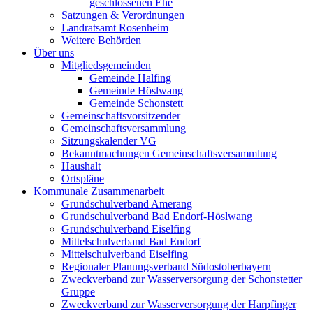
geschlossenen Ehe
Satzungen & Verordnungen
Landratsamt Rosenheim
Weitere Behörden
Über uns
Mitgliedsgemeinden
Gemeinde Halfing
Gemeinde Höslwang
Gemeinde Schonstett
Gemeinschaftsvorsitzender
Gemeinschaftsversammlung
Sitzungskalender VG
Bekanntmachungen Gemeinschaftsversammlung
Haushalt
Ortspläne
Kommunale Zusammenarbeit
Grundschulverband Amerang
Grundschulverband Bad Endorf-Höslwang
Grundschulverband Eiselfing
Mittelschulverband Bad Endorf
Mittelschulverband Eiselfing
Regionaler Planungsverband Südostoberbayern
Zweckverband zur Wasserversorgung der Schonstetter
Gruppe
Zweckverband zur Wasserversorgung der Harpfinger