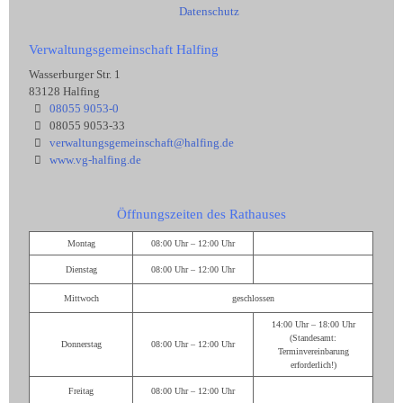
Datenschutz
Verwaltungsgemeinschaft Halfing
Wasserburger Str. 1
83128 Halfing
08055 9053-0
08055 9053-33
verwaltungsgemeinschaft@halfing.de
www.vg-halfing.de
Öffnungszeiten des Rathauses
Montag
08:00 Uhr – 12:00 Uhr
Dienstag
08:00 Uhr – 12:00 Uhr
Mittwoch
geschlossen
14:00 Uhr – 18:00 Uhr
(Standesamt:
Donnerstag
08:00 Uhr – 12:00 Uhr
Terminvereinbarung
erforderlich!)
Freitag
08:00 Uhr – 12:00 Uhr