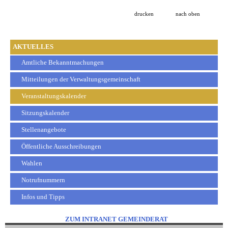
drucken
nach oben
AKTUELLES
Amtliche Bekanntmachungen
Mitteilungen der Verwaltungsgemeinschaft
Veranstaltungskalender
Sitzungskalender
Stellenangebote
Öffentliche Ausschreibungen
Wahlen
Notrufnummern
Infos und Tipps
ZUM INTRANET GEMEINDERAT