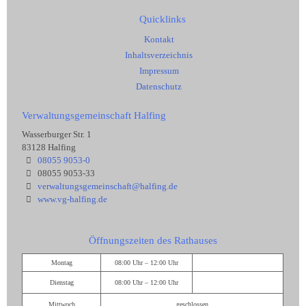
Quicklinks
Kontakt
Inhaltsverzeichnis
Impressum
Datenschutz
Verwaltungsgemeinschaft Halfing
Wasserburger Str. 1
83128 Halfing
08055 9053-0
08055 9053-33
verwaltungsgemeinschaft@halfing.de
www.vg-halfing.de
Öffnungszeiten des Rathauses
Montag
08:00 Uhr – 12:00 Uhr
Dienstag
08:00 Uhr – 12:00 Uhr
Mittwoch
geschlossen