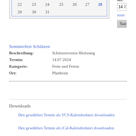
bis:
22
23
24
25
26
27
28
29
30
31
reset
Sommerfest Schützen
Beschreibung:
Schützenverein Höslwang
Termin:
14.07.2024
Kategorie:
Feste und Feiern
Ort:
Pfarrheim
Downloads
Den gewählten Termin als VCS-Kalenderdatei downloaden
Den gewählten Termin als iCal-Kalenderdatei downloaden