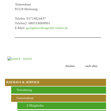
Almertsham
83129 Höslwang
Telefon: 01714624437
Telefon2: 08053/8009901
E-Mail:
georgdaxenberger@t-online.de
zurück
drucken
nach oben
RATHAUS & SERVICE
Verwaltung
Gemeinderat
Mitglieder