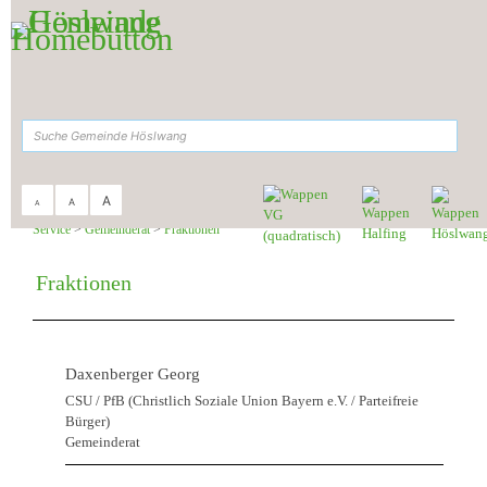
Zum Inhalt
,
zur Navigation
oder
zur Startseite
springen.
suchen
A
A
A
Sie sind hier:
Gemeinde Höslwang
>
Rathaus &
Service
>
Gemeinderat
>
Fraktionen
Fraktionen
Daxenberger Georg
CSU / PfB (Christlich Soziale Union Bayern e.V. / Parteifreie
Bürger)
Gemeinderat