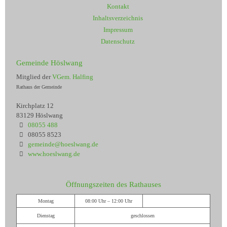
Kontakt
Inhaltsverzeichnis
Impressum
Datenschutz
Gemeinde Höslwang
Mitglied der
VGem. Halfing
Rathaus der Gemeinde
Kirchplatz 12
83129 Höslwang
08055 488
08055 8523
gemeinde@hoeslwang.de
www.hoeslwang.de
Öffnungszeiten des Rathauses
Montag
08:00 Uhr – 12:00 Uhr
Dienstag
geschlossen