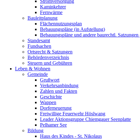
Stromversorgung
Kaminkehrer
Fernwärme
Bauleitplanung
Flächennutzungsplan
Bebauungspläne (in Aufstellung)
Bebauungspläne und andere baurechtl. Satzungen (
Standesamt
Fundsachen
Ortsrecht & Satzungen
Behördenverzeichnis
Steuern und Gebühren
Leben & Wohnen
Gemeinde
Grußwort
Verkehrsanbindung
Zahlen und Fakten
Geschichte
Wappen
Dorferneuerung
Freiwillige Feuerwehr Höslwang
Leader Aktionsgruppe Chiemgauer Seenplatte
Pelhamer See
Bildung
Haus des Kindes - St. Nikolaus