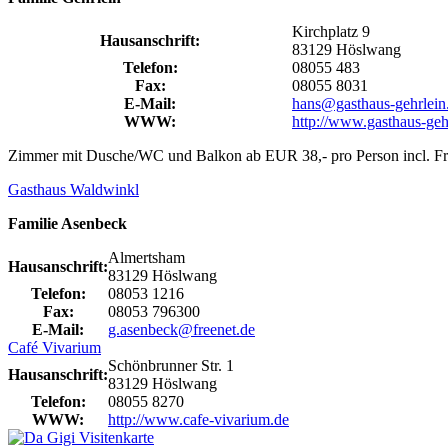
Kirchplatz 9
Hausanschrift:
83129 Höslwang
Telefon:
08055 483
Fax:
08055 8031
E-Mail:
hans@gasthaus-gehrlein
WWW:
http://www.gasthaus-gehr
Zimmer mit Dusche/WC und Balkon ab EUR 38,- pro Person incl. Früh
Gasthaus Waldwinkl
Familie Asenbeck
Almertsham
Hausanschrift:
83129 Höslwang
Telefon:
08053 1216
Fax:
08053 796300
E-Mail:
g.asenbeck@freenet.de
Café Vivarium
Schönbrunner Str. 1
Hausanschrift:
83129 Höslwang
Telefon:
08055 8270
WWW:
http://www.cafe-vivarium.de