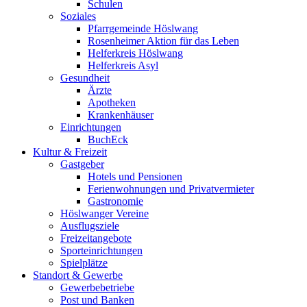
Schulen
Soziales
Pfarrgemeinde Höslwang
Rosenheimer Aktion für das Leben
Helferkreis Höslwang
Helferkreis Asyl
Gesundheit
Ärzte
Apotheken
Krankenhäuser
Einrichtungen
BuchEck
Kultur & Freizeit
Gastgeber
Hotels und Pensionen
Ferienwohnungen und Privatvermieter
Gastronomie
Höslwanger Vereine
Ausflugsziele
Freizeitangebote
Sporteinrichtungen
Spielplätze
Standort & Gewerbe
Gewerbebetriebe
Post und Banken