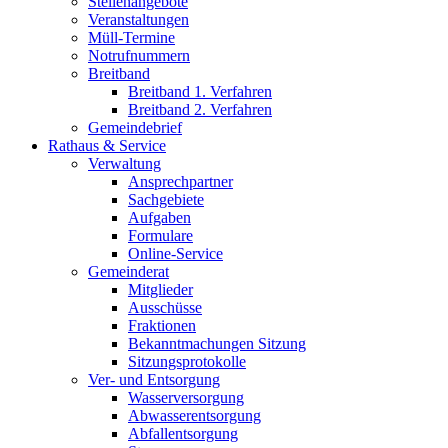
Stellenangebote
Veranstaltungen
Müll-Termine
Notrufnummern
Breitband
Breitband 1. Verfahren
Breitband 2. Verfahren
Gemeindebrief
Rathaus & Service
Verwaltung
Ansprechpartner
Sachgebiete
Aufgaben
Formulare
Online-Service
Gemeinderat
Mitglieder
Ausschüsse
Fraktionen
Bekanntmachungen Sitzung
Sitzungsprotokolle
Ver- und Entsorgung
Wasserversorgung
Abwasserentsorgung
Abfallentsorgung