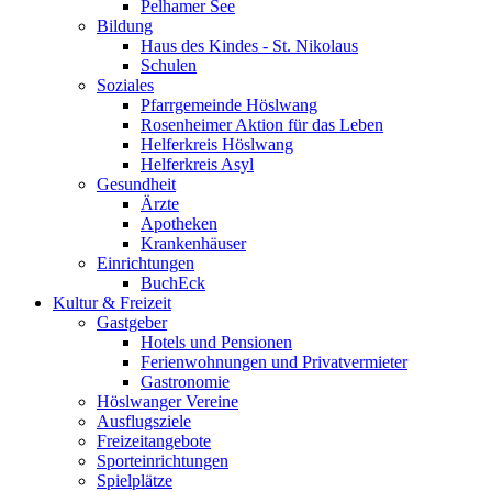
Pelhamer See
Bildung
Haus des Kindes - St. Nikolaus
Schulen
Soziales
Pfarrgemeinde Höslwang
Rosenheimer Aktion für das Leben
Helferkreis Höslwang
Helferkreis Asyl
Gesundheit
Ärzte
Apotheken
Krankenhäuser
Einrichtungen
BuchEck
Kultur & Freizeit
Gastgeber
Hotels und Pensionen
Ferienwohnungen und Privatvermieter
Gastronomie
Höslwanger Vereine
Ausflugsziele
Freizeitangebote
Sporteinrichtungen
Spielplätze