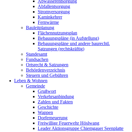
Abwasserentsorgung
Abfallentsorgung
Stromversorgung
Kaminkehrer
Fernwärme
Bauleitplanung
Flächennutzungsplan
Bebauungspläne (in Aufstellung)
Bebauungspläne und andere baurechtl.
Satzungen (rechtskräftig)
Standesamt
Fundsachen
Ortsrecht & Satzungen
Behördenverzeichnis
Steuern und Gebühren
Leben & Wohnen
Gemeinde
Grußwort
Verkehrsanbindung
Zahlen und Fakten
Geschichte
Wappen
Dorferneuerung
Freiwillige Feuerwehr Höslwang
Leader Aktionsgruppe Chiemgauer Seenplatte