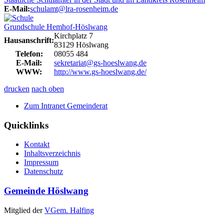
E-Mail:
schulamt@lra-rosenheim.de
Grundschule Hemhof-Höslwang
Kirchplatz 7
Hausanschrift:
83129 Höslwang
Telefon:
08055 484
E-Mail:
sekretariat@gs-hoeslwang.de
WWW:
http://www.gs-hoeslwang.de/
drucken
nach oben
Zum Intranet Gemeinderat
Quicklinks
Kontakt
Inhaltsverzeichnis
Impressum
Datenschutz
Gemeinde Höslwang
Mitglied der
VGem. Halfing