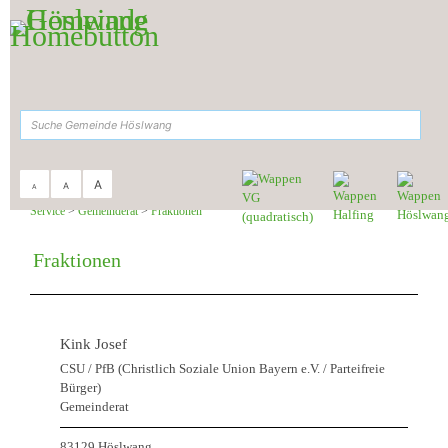
Zum Inhalt
,
zur Navigation
oder
zur Startseite
springen.
suchen
A
A
A
Sie sind hier:
Gemeinde Höslwang
>
Rathaus &
Service
>
Gemeinderat
>
Fraktionen
Fraktionen
Kink Josef
CSU / PfB (Christlich Soziale Union Bayern e.V. / Parteifreie
Bürger)
Gemeinderat
83129 Höslwang