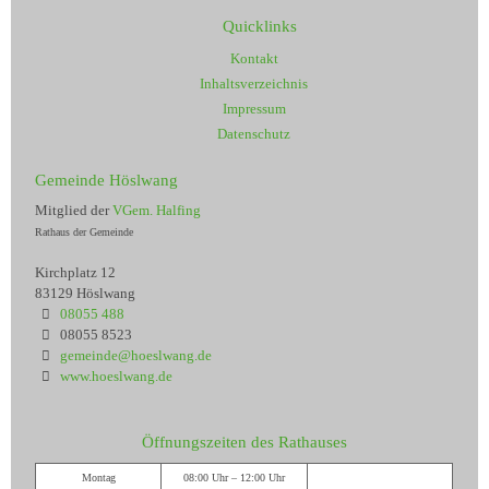
Quicklinks
Kontakt
Inhaltsverzeichnis
Impressum
Datenschutz
Gemeinde Höslwang
Mitglied der
VGem. Halfing
Rathaus der Gemeinde
Kirchplatz 12
83129 Höslwang
08055 488
08055 8523
gemeinde@hoeslwang.de
www.hoeslwang.de
Öffnungszeiten des Rathauses
Montag
08:00 Uhr – 12:00 Uhr