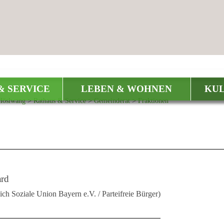
& SERVICE
LEBEN & WOHNEN
KUL
Höslwang
>
Rathaus & Service
>
Gemeinderat
>
Fraktionen
ard
ich Soziale Union Bayern e.V. / Parteifreie Bürger)