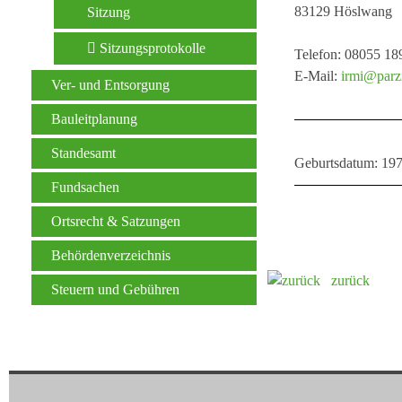
83129 Höslwang
Sitzung
Sitzungsprotokolle
Telefon: 08055 18
E-Mail:
irmi@parzi
Ver- und Entsorgung
Bauleitplanung
Standesamt
Geburtsdatum: 19
Fundsachen
Ortsrecht & Satzungen
Behördenverzeichnis
zurück
Steuern und Gebühren