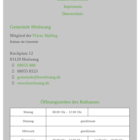
Impressum
Datenschutz
Gemeinde Höslwang
Mitglied der
VGem. Halfing
Rathaus der Gemeinde
Kirchplatz 12
83129 Höslwang
08055 488
08055 8523
gemeinde@hoeslwang.de
www.hoeslwang.de
Öffnungszeiten des Rathauses
Montag
08:00 Uhr – 12:00 Uhr
Dienstag
geschlossen
Mittwoch
geschlossen