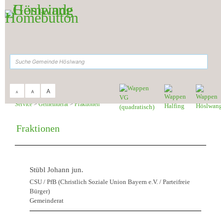
Zum Inhalt
,
zur Navigation
oder
zur Startseite
springen.
suchen
A
A
A
Sie sind hier:
Gemeinde Höslwang
>
Rathaus &
Service
>
Gemeinderat
>
Fraktionen
Fraktionen
Stübl Johann jun.
CSU / PfB (Christlich Soziale Union Bayern e.V. / Parteifreie
Bürger)
Gemeinderat