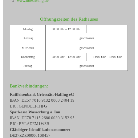
www.hoeslwang.de
Öffnungszeiten des Rathauses
Montag
08:00 Uhr – 12:00 Uhr
Dienstag
geschlossen
Mittwoch
geschlossen
Donnerstag
08:00 Uhr – 12:00 Uhr
14:00 Uhr – 18:00 Uhr
Freitag
geschlossen
Bankverbindungen:
Raiffeisenbank Griesstätt-Halfing eG
IBAN: DE57 7016 9132 0000 2404 19
BIC: GENODEF1HFG
Sparkasse Wasserburg a. Inn
IBAN: DE78 7115 2680 0030 3152 95
BIC: BYLADEM1WSB
Gläubiger-Identifikationsnummer:
DE27ZZZ00000168457