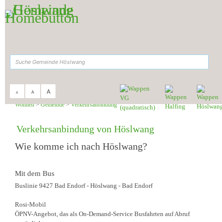
Zum Inhalt
,
zur Navigation
oder
zur Startseite
springen.
suchen
A
A
A
Sie sind hier:
Gemeinde Höslwang
>
Leben &
Wohnen
>
Gemeinde
>
Verkehrsanbindung
Verkehrsanbindung von Höslwang
Wie komme ich nach Höslwang?
Mit dem Bus
Buslinie 9427 Bad Endorf - Höslwang - Bad Endorf
Rosi-Mobil
ÖPNV-Angebot, das als On-Demand-Service Busfahrten auf Abruf