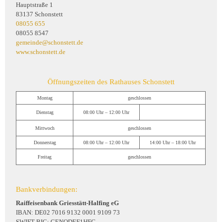
Hauptstraße 1
83137 Schonstett
08055 655
08055 8547
gemeinde@schonstett.de
www.schonstett.de
Öffnungszeiten des Rathauses Schonstett
Montag
geschlossen
Dienstag
08:00 Uhr – 12:00 Uhr
Mittwoch
geschlossen
Donnerstag
08:00 Uhr – 12:00 Uhr
14:00 Uhr – 18:00 Uhr
Freitag
geschlossen
Bankverbindungen:
Raiffeisenbank Griesstätt-Halfing eG
IBAN: DE02 7016 9132 0001 9109 73