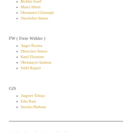
Bichler Josef
Maier Albert
Obermaier Christoph
Osterloher Simon
FW ( Freie Wähler )
Anger Rosina
Dirnecker Simon
Kastl Eleonore
Obermayer Andreas
Stübl Rupert
GfS
Angerer Tobias
Eder Kurt
Stocker Barbara