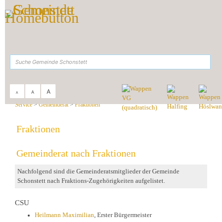
Zum Inhalt
,
zur Navigation
oder
zur Startseite
springen.
suchen
A
A
A
Sie sind hier:
Gemeinde Schonstett
>
Rathaus &
Service
>
Gemeinderat
>
Fraktionen
Fraktionen
Gemeinderat nach Fraktionen
Nachfolgend sind die Gemeinderatsmitglieder der Gemeinde
Schonstett nach Fraktions-Zugehörigkeiten aufgelistet.
CSU
Heilmann Maximilian
, Erster Bürgermeister