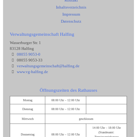
Kontakt
Inhaltsverzeichnis
Impressum
Datenschutz
Verwaltungsgemeinschaft Halfing
Wasserburger Str. 1
83128 Halfing
08055 9053-0
08055 9053-33
verwaltungsgemeinschaft@halfing.de
www.vg-halfing.de
Öffnungszeiten des Rathauses
Montag
08:00 Uhr – 12:00 Uhr
Dienstag
08:00 Uhr – 12:00 Uhr
Mittwoch
geschlossen
14:00 Uhr – 18:00 Uhr
(Standesamt:
Donnerstag
08:00 Uhr – 12:00 Uhr
Terminvereinbarung