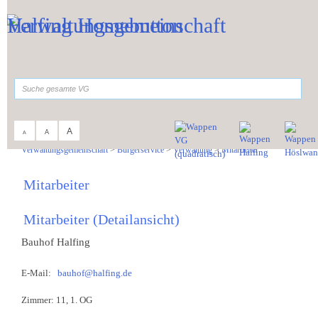
Zum Inhalt
,
zur Navigation
oder
zur Startseite
springen.
suchen
A
A
A
Sie sind hier:
Verwaltungsgemeinschaft
>
Bürgerservice
>
Verwaltung
>
Mitarbeiter
Mitarbeiter
Mitarbeiter (Detailansicht)
Bauhof Halfing
E-Mail:
bauhof@halfing.de
Zimmer: 11, 1. OG