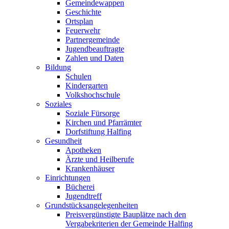
Gemeindewappen
Geschichte
Ortsplan
Feuerwehr
Partnergemeinde
Jugendbeauftragte
Zahlen und Daten
Bildung
Schulen
Kindergarten
Volkshochschule
Soziales
Soziale Fürsorge
Kirchen und Pfarrämter
Dorfstiftung Halfing
Gesundheit
Apotheken
Ärzte und Heilberufe
Krankenhäuser
Einrichtungen
Bücherei
Jugendtreff
Grundstücksangelegenheiten
Preisvergünstigte Bauplätze nach den
Vergabekriterien der Gemeinde Halfing