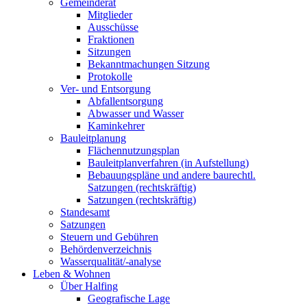
Gemeinderat
Mitglieder
Ausschüsse
Fraktionen
Sitzungen
Bekanntmachungen Sitzung
Protokolle
Ver- und Entsorgung
Abfallentsorgung
Abwasser und Wasser
Kaminkehrer
Bauleitplanung
Flächennutzungsplan
Bauleitplanverfahren (in Aufstellung)
Bebauungspläne und andere baurechtl.
Satzungen (rechtskräftig)
Satzungen (rechtskräftig)
Standesamt
Satzungen
Steuern und Gebühren
Behördenverzeichnis
Wasserqualität/-analyse
Leben & Wohnen
Über Halfing
Geografische Lage