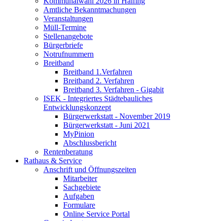
Kommunalwahl 2026 in Halfing
Amtliche Bekanntmachungen
Veranstaltungen
Müll-Termine
Stellenangebote
Bürgerbriefe
Notrufnummern
Breitband
Breitband 1.Verfahren
Breitband 2. Verfahren
Breitband 3. Verfahren - Gigabit
ISEK - Integriertes Städtebauliches
Entwicklungskonzept
Bürgerwerkstatt - November 2019
Bürgerwerkstatt - Juni 2021
MyPinion
Abschlussbericht
Rentenberatung
Rathaus & Service
Anschrift und Öffnungszeiten
Mitarbeiter
Sachgebiete
Aufgaben
Formulare
Online Service Portal