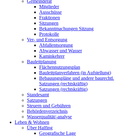
Gemeinderat
Mitglieder
Ausschüsse
Fraktionen
Sitzungen
Bekanntmachungen Sitzung
Protokolle
Ver- und Entsorgung
Abfallentsorgung
Abwasser und Wasser
Kaminkehrer
Bauleitplanung
Flächennutzungsplan
Bauleitplanverfahren (in Aufstellung)
Bebauungspläne und andere baurechtl.
Satzungen (rechtskräftig)
Satzungen (rechtskräftig)
Standesamt
Satzungen
Steuern und Gebühren
Behördenverzeichnis
Wasserqualität/-analyse
Leben & Wohnen
Über Halfing
Geografische Lage