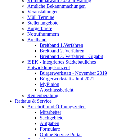
Kommunalwahl 2026 in Halfing
Amtliche Bekanntmachungen
Veranstaltungen
Müll-Termine
Stellenangebote
Bürgerbriefe
Notrufnummern
Breitband
Breitband 1.Verfahren
Breitband 2. Verfahren
Breitband 3. Verfahren - Gigabit
ISEK - Integriertes Städtebauliches
Entwicklungskonzept
Bürgerwerkstatt - November 2019
Bürgerwerkstatt - Juni 2021
MyPinion
Abschlussbericht
Rentenberatung
Rathaus & Service
Anschrift und Öffnungszeiten
Mitarbeiter
Sachgebiete
Aufgaben
Formulare
Online Service Portal