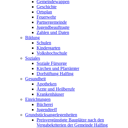
Gemeindewappen
Geschichte
Ortsplan
Feuerwehr
Partnergemeinde
Jugendbeauftragte
Zahlen und Daten
Bildung
Schulen
Kindergarten
Volkshochschule
Soziales
Soziale Fürsorge
Kirchen und Pfarrämter
Dorfstiftung Halfing
Gesundheit
Apotheken
Ärzte und Heilberufe
Krankenhäuser
Einrichtungen
Bücherei
Jugendtreff
Grundstücksangelegenheiten
Preisvergünstigte Bauplätze nach den
Vergabekriterien der Gemeinde Halfing