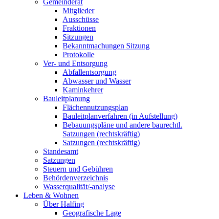
Gemeinderat
Mitglieder
Ausschüsse
Fraktionen
Sitzungen
Bekanntmachungen Sitzung
Protokolle
Ver- und Entsorgung
Abfallentsorgung
Abwasser und Wasser
Kaminkehrer
Bauleitplanung
Flächennutzungsplan
Bauleitplanverfahren (in Aufstellung)
Bebauungspläne und andere baurechtl.
Satzungen (rechtskräftig)
Satzungen (rechtskräftig)
Standesamt
Satzungen
Steuern und Gebühren
Behördenverzeichnis
Wasserqualität/-analyse
Leben & Wohnen
Über Halfing
Geografische Lage