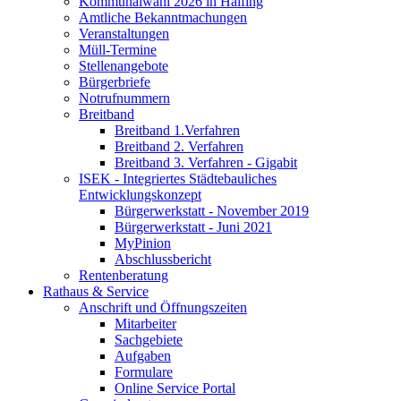
Kommunalwahl 2026 in Halfing
Amtliche Bekanntmachungen
Veranstaltungen
Müll-Termine
Stellenangebote
Bürgerbriefe
Notrufnummern
Breitband
Breitband 1.Verfahren
Breitband 2. Verfahren
Breitband 3. Verfahren - Gigabit
ISEK - Integriertes Städtebauliches
Entwicklungskonzept
Bürgerwerkstatt - November 2019
Bürgerwerkstatt - Juni 2021
MyPinion
Abschlussbericht
Rentenberatung
Rathaus & Service
Anschrift und Öffnungszeiten
Mitarbeiter
Sachgebiete
Aufgaben
Formulare
Online Service Portal