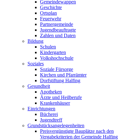
Gemeindewappen
Geschichte
Ortsplan
Feuerwehr
Partnergemeinde
Jugendbeauftragte
Zahlen und Daten
Bildung
Schulen
Kindergarten
Volkshochschule
Soziales
Soziale Fürsorge
Kirchen und Pfarrämter
Dorfstiftung Halfing
Gesundheit
Apotheken
Ärzte und Heilberufe
Krankenhäuser
Einrichtungen
Bücherei
Jugendtreff
Grundstücksangelegenheiten
Preisvergünstigte Bauplätze nach den
Vergabekriterien der Gemeinde Halfing