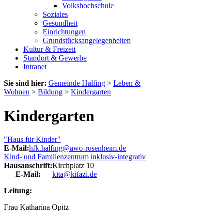
Volkshochschule
Soziales
Gesundheit
Einrichtungen
Grundstücksangelegenheiten
Kultur & Freizeit
Standort & Gewerbe
Intranet
Sie sind hier:
Gemeinde Halfing
>
Leben &
Wohnen
>
Bildung
>
Kindergarten
Kindergarten
"Haus für Kinder"
E-Mail:
hfk.halfing@awo-rosenheim.de
Kind- und Familienzentrum inklusiv-integrativ
Hausanschrift:
Kirchplatz 10
E-Mail:
kita@kifazi.de
Leitung:
Frau Katharina Opitz