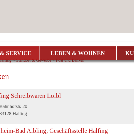
& SERVICE
LEBEN & WOHNEN
KU
alfing
>
Standort & Gewerbe
>
Post und Banken
ken
fing Schreibwaren Loibl
Bahnhofstr. 20
83128 Halfing
heim-Bad Aibling, Geschäftsstelle Halfing